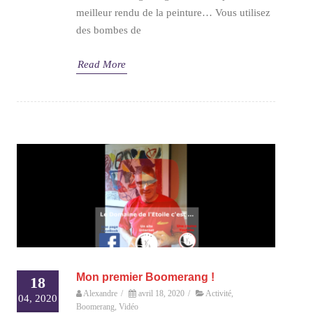
meilleur rendu de la peinture… Vous utilisez
des bombes de
Read More
Mon premier Boomerang !
18
Alexandre
/
avril 18, 2020
/
Activité
,
04, 2020
Boomerang
,
Vidéo