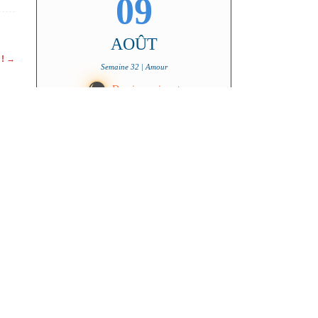
09
AOÛT
 !
→
Semaine 32 | Amour
X
Dernier croissant