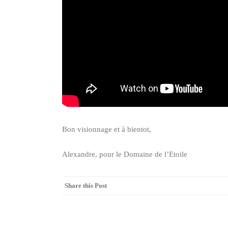
Bon visionnage et à bientot,
Alexandre, pour le Domaine de l’Etoile
Share this Post