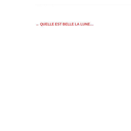
Post
←
QUELLE EST BELLE LA LUNE…
navigation