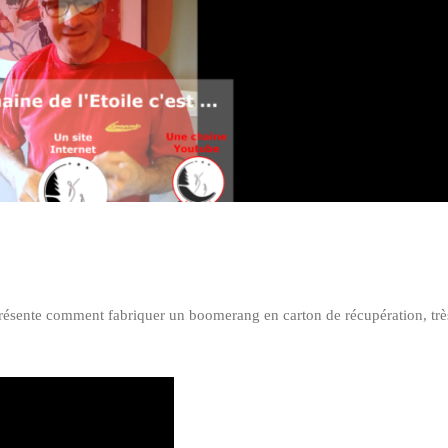
Seb Nat
Heidi Nieder
7 Avril 2025
6 Avril 2025
Premier stage
La tête dans les étoile
d’astronomie pour moi
les pieds dans la lune.
avec le domaine de l’étoile
Stage au top avec un
-le formateur Alexandre
pédagogie qui rend
est très pédagogue -j’ai
l'univers accessible aux
Lire la suite
Lire la suite
pu accéder à de
débutants comme au
nombreuses informations
amateurs aguerris. Mer
résente comment fabriquer un boomerang en carton de récupération, trè
me permettant de
Alexandre
regarder le ciel avec de
nouvelles connaissances -
je sais où chercher… me
diriger dans le ciel …. Quoi
chercher …. Et utiliser mon