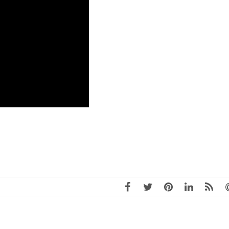
télescope …je suis
vraiment ravie de ce stage
qui s’est déroulé dans une
bonne ambiance -le
programme est complet
et accessible -je hâte de
passer mon deuxième
niveau -merci encore pour
tout