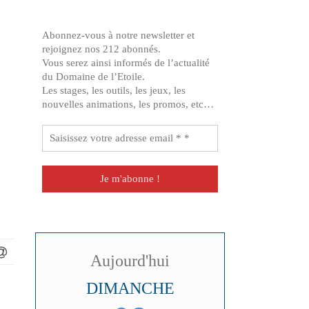
démonstrations à toute la
famille au retour. Merci et
Abonnez-vous à notre newsletter et
à bientôt pour un nouvel
rejoignez nos 212 abonnés.
atelier :)
Vous serez ainsi informés de l’actualité
du Domaine de l’Etoile.
Les stages, les outils, les jeux, les
nouvelles animations, les promos, etc…
Aujourd'hui
DIMANCHE