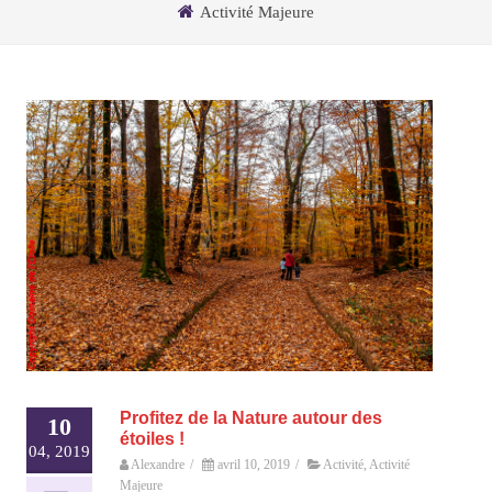
Activité Majeure
Profitez de la Nature autour des
10
étoiles !
04, 2019
Alexandre
/
avril 10, 2019
/
Activité
,
Activité
Majeure