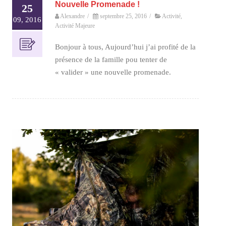
Nouvelle Promenade !
25
Alexandre
/
septembre 25, 2016
/
Activité
,
09, 2016
Activité Majeure
Bonjour à tous, Aujourd’hui j’ai profité de la
présence de la famille pou tenter de
« valider » une nouvelle promenade.