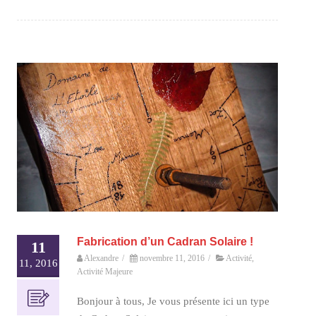
Fabrication d’un Cadran Solaire !
11
Alexandre
/
novembre 11, 2016
/
Activité
,
11, 2016
Activité Majeure
Bonjour à tous, Je vous présente ici un type