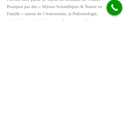
Pourquoi pas des « Séjours Scientifiques & Nature en
Famille » autour de l’Astronomie, la Paléontologie,
l’Archéologie, la Minéralogie, Photo animalière, les
Météorites, les Fusées à eaux… Que de partenaires
passionnants ! Nous avons même évoqué l’idée de
travailler en réseau !
A bientôt,
Alexandre, pour le Domaine de l’Etoile
Share this Post