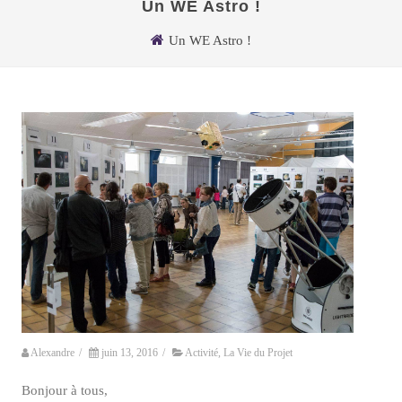
Un WE Astro !
Un WE Astro !
Alexandre
/
juin 13, 2016
/
Activité
,
La Vie du Projet
Bonjour à tous,