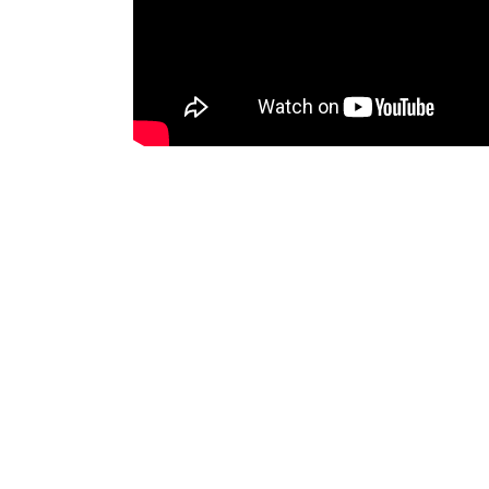
Voilà, j’espère que cette vidéo vous a plu, je vous 
de « Stellarium », un incontournable
!
A très bientôt !
Alexandre, pour le Domaine de l’Etoile
Share this Post