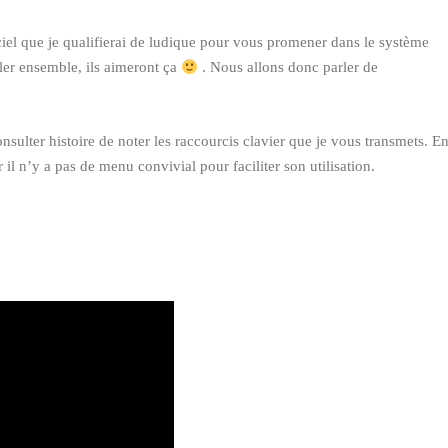
diriger dans le ciel …. Quoi
chercher …. Et utiliser mon
télescope …je suis
ciel que je qualifierai de ludique pour vous promener dans le système
vraiment ravie de ce stage
ller ensemble, ils aimeront ça
. Nous allons donc parler de
qui s’est déroulé dans une
bonne ambiance -le
programme est complet
sulter histoire de noter les raccourcis clavier que je vous transmets. E
et accessible -je hâte de
ar il n’y a pas de menu convivial pour faciliter son utilisation.
passer mon deuxième
niveau -merci encore pour
tout