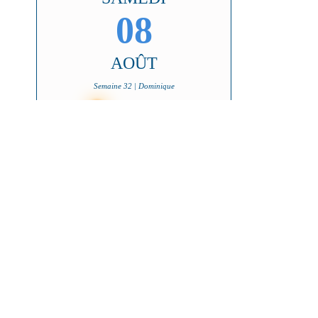
08
AOÛT
Semaine 32 | Dominique
W
Dernier croissant
i