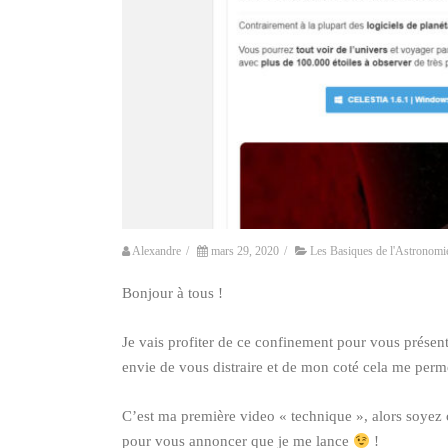
Sebastien Decard
16 Août 2025
J'ai rencontré Alexandre
aujourd'hui, un vrai
Alexandre
/
mars 29, 2020
/
Les Basiques de l'Astronomi
passionné qui m'a
transmis toutes les bases
Bonjour à tous !
dont j'avais besoin pour
Lire la suite
commencer l'observation.
Je vous conseil vivement
Je vais profiter de ce confinement pour vous présen
de faire appel à Alexandre
envie de vous distraire et de mon coté cela me perm
du domaine de l'étoile.
Encore merci !
C’est ma première video « technique », alors soyez
pour vous annoncer que je me lance
!