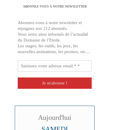
est très fier et avec
laquelle il fait des
ABONNEZ-VOUS À NOTRE NEWSLETTER
démonstrations à toute la
famille au retour. Merci et
Abonnez-vous à notre newsletter et
à bientôt pour un nouvel
rejoignez nos 212 abonnés.
atelier :)
Vous serez ainsi informés de l’actualité
du Domaine de l’Etoile.
n
Les stages, les outils, les jeux, les
nouvelles animations, les promos, etc…
Aujourd'hui
SAMEDI