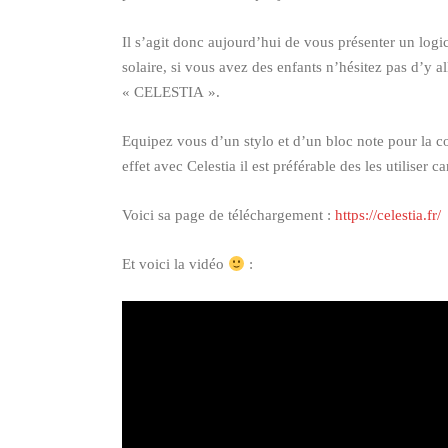
Il s’agit donc aujourd’hui de vous présenter un logi
solaire, si vous avez des enfants n’hésitez pas d’y a
« CELESTIA ».
Equipez vous d’un stylo et d’un bloc note pour la con
effet avec Celestia il est préférable des les utiliser c
Voici sa page de téléchargement :
https://celestia.fr/
Et voici la vidéo
: