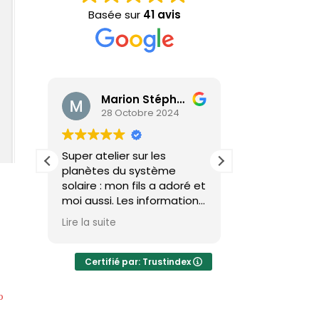
Basée sur
41 avis
Marion Stéphane
28 Octobre 2024
28 Oct
s et
Super atelier sur les
Très bel atelie
planètes du système
Dammassine,
e
solaire : mon fils a adoré et
passion pour
moi aussi. Les informations
(et adultes).
sont transmises de façon
énormément 
Lire la suite
Lire la suite
x
dynamique, interactive et
A l'issue de p
ci
avec passion et humour.
interactions 
Du concret avec des
une animation
Certifié par: Trustindex
manipulations et la
fabrication d'une
o
maquette dont mon fils