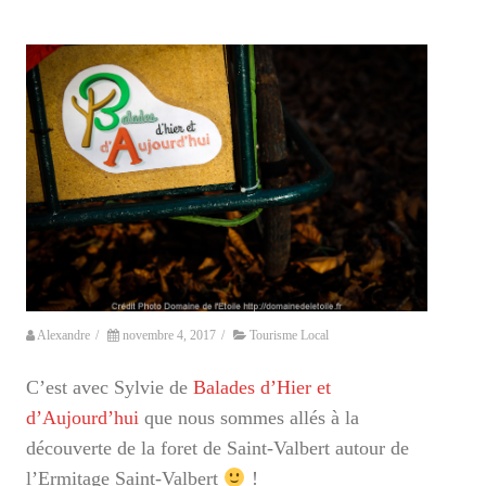
Alexandre
/
novembre 4, 2017
/
Tourisme Local
C’est avec Sylvie de
Balades d’Hier et
d’Aujourd’hui
que nous sommes allés à la
découverte de la foret de Saint-Valbert autour de
l’Ermitage Saint-Valbert
!