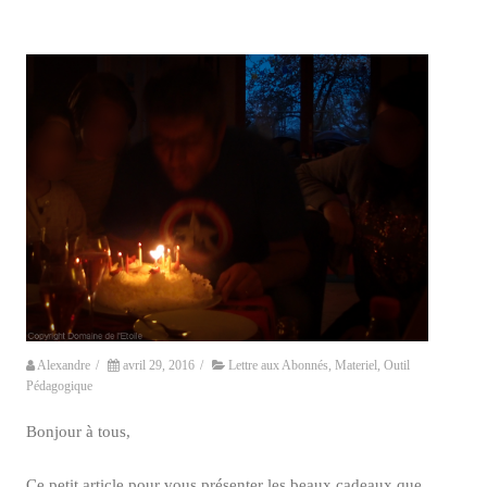
Alexandre
/
avril 29, 2016
/
Lettre aux Abonnés
,
Materiel
,
Outil
Pédagogique
Bonjour à tous,
Ce petit article pour vous présenter les beaux cadeaux que