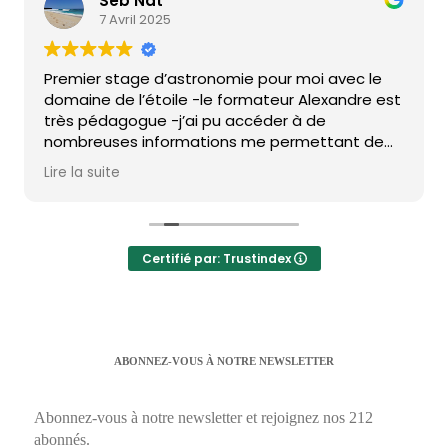
Seb Nat
7 Avril 2025
Premier stage d’astronomie pour moi avec le
domaine de l’étoile -le formateur Alexandre est
très pédagogue -j’ai pu accéder à de
nombreuses informations me permettant de
regarder le ciel avec de nouvelles
Lire la suite
connaissances -je sais où chercher… me diriger
dans le ciel …. Quoi chercher …. Et utiliser mon
télescope …je suis vraiment ravie de ce stage
qui s’est déroulé dans une bonne ambiance -le
Certifié par: Trustindex
programme est complet et accessible -je hâte
de passer mon deuxième niveau -merci encore
pour tout
ABONNEZ-VOUS À NOTRE NEWSLETTER
Abonnez-vous à notre newsletter et rejoignez nos 212
abonnés.