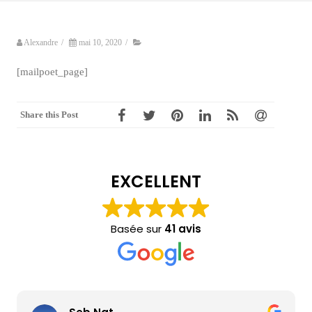
Alexandre
/
mai 10, 2020
/
[mailpoet_page]
Share this Post
EXCELLENT
Basée sur
41 avis