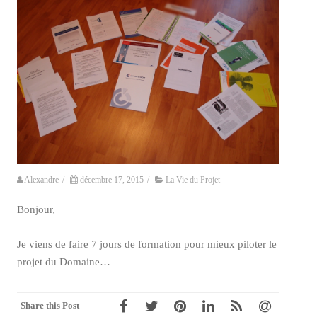
Alexandre
/
décembre 17, 2015
/
La Vie du Projet
Bonjour,
Je viens de faire 7 jours de formation pour mieux piloter le
projet du Domaine…
Share this Post