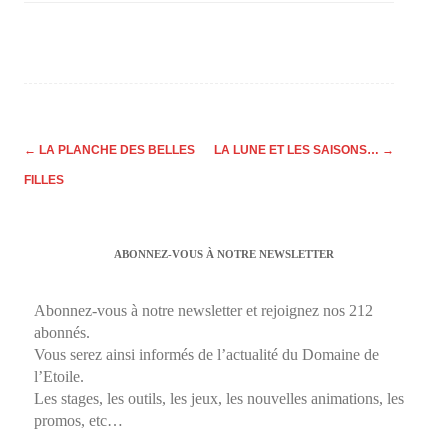
Post
←
LA PLANCHE DES BELLES
LA LUNE ET LES SAISONS…
→
navigation
FILLES
ABONNEZ-VOUS À NOTRE NEWSLETTER
Abonnez-vous à notre newsletter et rejoignez nos 212
abonnés.
Vous serez ainsi informés de l’actualité du Domaine de
l’Etoile.
Les stages, les outils, les jeux, les nouvelles animations, les
promos, etc…