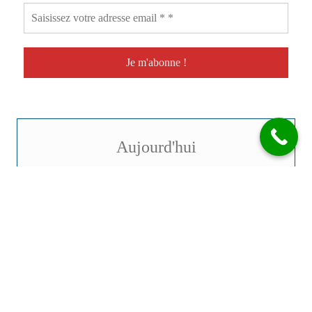
Aujourd'hui
SAMEDI
08
AOÛT
Semaine 32 | Dominique
W
Dernier croissant